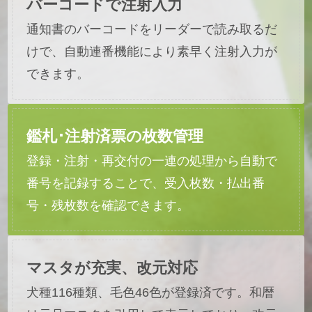
バーコードで注射入力
通知書のバーコードをリーダーで読み取るだ
けで、自動連番機能により素早く注射入力が
できます。
鑑札･注射済票の枚数管理
登録・注射・再交付の一連の処理から自動で
番号を記録することで、受入枚数・払出番
号・残枚数を確認できます。
マスタが充実、改元対応
犬種116種類、毛色46色が登録済です。和暦