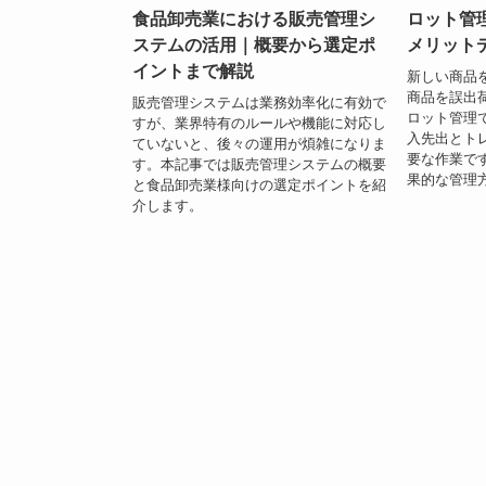
食品卸売業における販売管理シ
ロット管
ステムの活用｜概要から選定ポ
メリット
イントまで解説
新しい商品
商品を誤出
販売管理システムは業務効率化に有効で
ロット管理
すが、業界特有のルールや機能に対応し
入先出とト
ていないと、後々の運用が煩雑になりま
要な作業で
す。本記事では販売管理システムの概要
果的な管理
と食品卸売業様向けの選定ポイントを紹
介します。