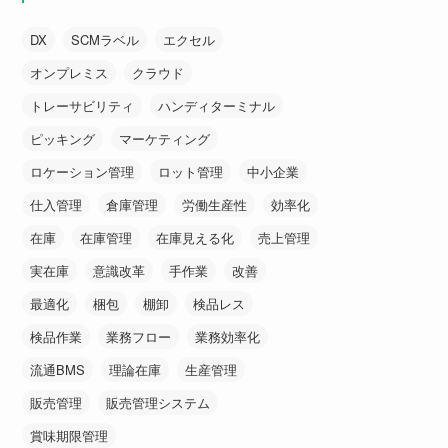
DX
SCMラベル
エクセル
オンプレミス
クラウド
トレーサビリティ
ハンディターミナル
ピッキング
マーケティング
ロケーション管理
ロット管理
中小企業
仕入管理
倉庫管理
労働生産性
効率化
在庫
在庫管理
在庫見える化
売上管理
実在庫
意識改革
手作業
改善
最適化
梱包
棚卸
検品レス
検品作業
業務フロー
業務効率化
流通BMS
理論在庫
生産管理
販売管理
販売管理システム
賞味期限管理